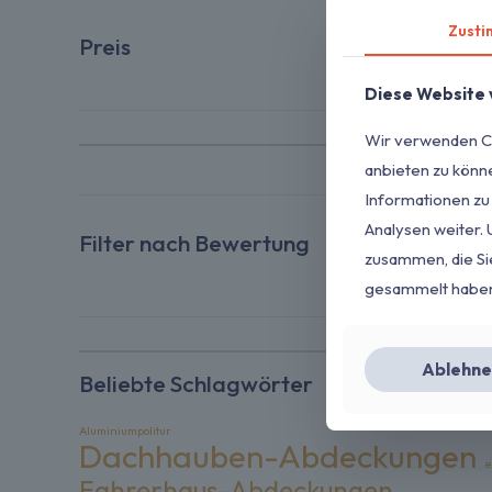
Zust
Preis
Diese Website
Wir verwenden Co
anbieten zu könn
Informationen zu
Analysen weiter.
Filter nach Bewertung
zusammen, die Sie
gesammelt habe
Ablehne
Beliebte Schlagwörter
Aluminiumpolitur
Dachhauben-Abdeckungen
e
Fahrerhaus-Abdeckungen