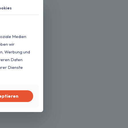
ookies
soziale Medien
eben wir
ien, Werbung und
iteren Daten
hrer Dienste
eptieren