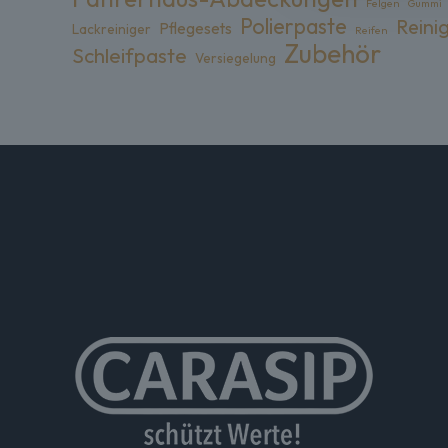
Felgen
Gummi
Polierpaste
Reini
Pflegesets
Lackreiniger
Reifen
Zubehör
Schleifpaste
Versiegelung