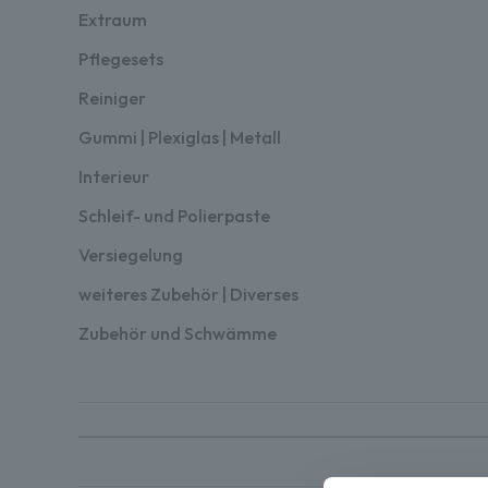
Extraum
Pflegesets
Reiniger
Gummi | Plexiglas | Metall
Interieur
Schleif- und Polierpaste
Versiegelung
weiteres Zubehör | Diverses
Zubehör und Schwämme