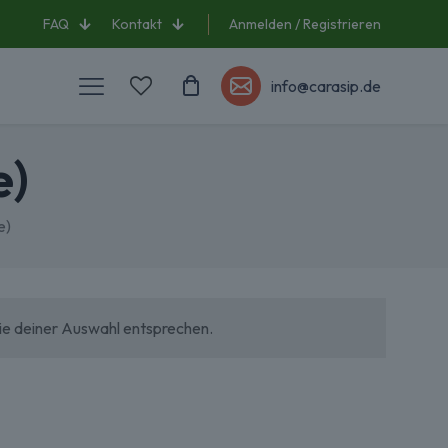
FAQ
Kontakt
Anmelden / Registrieren
info@carasip.de
e)
e)
ie deiner Auswahl entsprechen.