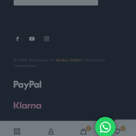
© 2026 Webdesign by
Yanduu GmbH
| Alle Rechte
vorbehalten |
0
0