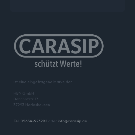
ist eine eingetragene Marke der:
HBN GmbH
Bahnhofstr. 17
37293 Herleshausen
Tel. 05654-923282
oder
info@carasip.de