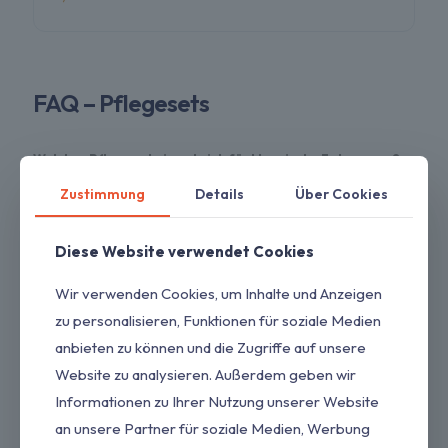
FAQ – Pflegesets
Welches Pflegeset eignet sich für klassische Fahrzeuge?
- Für ältere Fahrzeuge empfehlen wir (Pflegeset Oldtimer).
Zustimmung
Details
Über Cookies
Gibt es Pflegesets für neue Fahrzeuge?
- Ja, zum Beispiel (Pflegeset Junge Fahrzeuge).
Diese Website verwendet Cookies
Was ist der Vorteil eines Pflegesets gegenüber
Wir verwenden Cookies, um Inhalte und Anzeigen
Einzelprodukten?
- Alle Produkte sind optimal aufeinander abgestimmt.
zu personalisieren, Funktionen für soziale Medien
anbieten zu können und die Zugriffe auf unsere
Sind Pflegesets auch für Wohnmobile geeignet?
- Ja, sie eignen sich für Fahrzeuge und Wohnmobile
Website zu analysieren. Außerdem geben wir
gleichermaßen.
Informationen zu Ihrer Nutzung unserer Website
Für wen sind Pflegesets besonders geeignet?
an unsere Partner für soziale Medien, Werbung
- Sowohl für Einsteiger als auch für erfahrene Anwender.