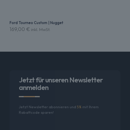
Ford Tourneo Custom | Nugget
169,00
€
inkl. MwSt.
Dieses
Produkt
weist
mehrere
Varianten
auf.
Die
Optionen
Jetzt für unseren Newsletter
können
anmelden
auf
der
Produktseite
gewählt
Jetzt Newsletter abonnieren und
5%
mit Ihrem
werden
Rabattcode sparen!