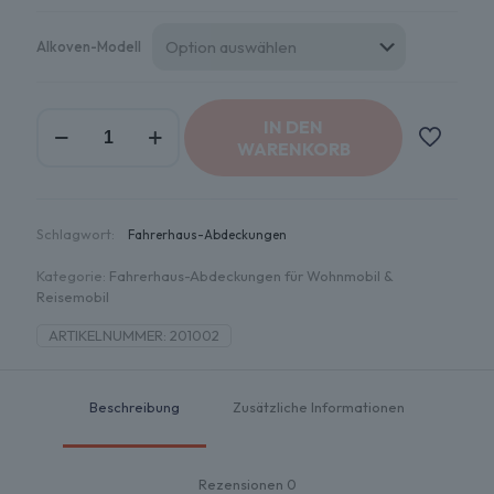
Alkoven-Modell
Fahrerhaus-
IN DEN
Abdeckung
WARENKORB
für
VW
T5
|
Schlagwort:
Fahrerhaus-Abdeckungen
T6
Menge
Kategorie:
Fahrerhaus-Abdeckungen für Wohnmobil &
Reisemobil
ARTIKELNUMMER:
201002
Beschreibung
Zusätzliche Informationen
Rezensionen
0