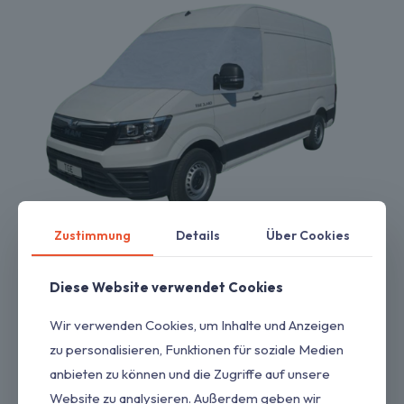
Zustimmung
Details
Über Cookies
Diese Website verwendet Cookies
Fahrerhaus-Abdeckung für VW Crafter 2 | MAN-TG E
169,00
€
inkl. MwSt.
Wir verwenden Cookies, um Inhalte und Anzeigen
Dieses
zu personalisieren, Funktionen für soziale Medien
Produkt
anbieten zu können und die Zugriffe auf unsere
Save
weist
Website zu analysieren. Außerdem geben wir
mehrere