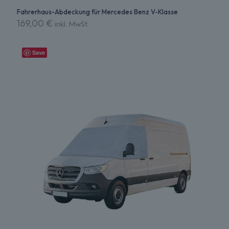
Fahrerhaus-Abdeckung für Mercedes Benz V-Klasse
169,00
€
inkl. MwSt.
Dieses
Produkt
Save
weist
mehrere
Varianten
auf.
Die
Optionen
können
auf
der
Produktseite
gewählt
werden