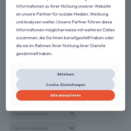
Varianten
Informationen zu Ihrer Nutzung unserer Website
auf.
an unsere Partner für soziale Medien, Werbung
Die
Optionen
und Analysen weiter. Unsere Partner führen diese
können
Informationen möglicherweise mit weiteren Daten
auf
der
zusammen, die Sie ihnen bereitgestellt haben oder
Produktseite
die sie im Rahmen Ihrer Nutzung ihrer Dienste
gewählt
gesammelt haben.
werden
Ablehnen
Cookie-Einstellungen
Alle akzeptieren
Renault Trafic 3